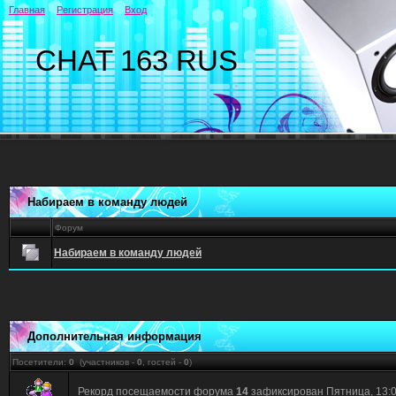
Главная
Регистрация
Вход
CHAT 163 RUS
Набираем в команду людей
Форум
Набираем в команду людей
Дополнительная информация
Посетители:
0
(участников -
0
, гостей -
0
)
Рекорд посещаемости форума
14
зафиксирован Пятница, 13:00